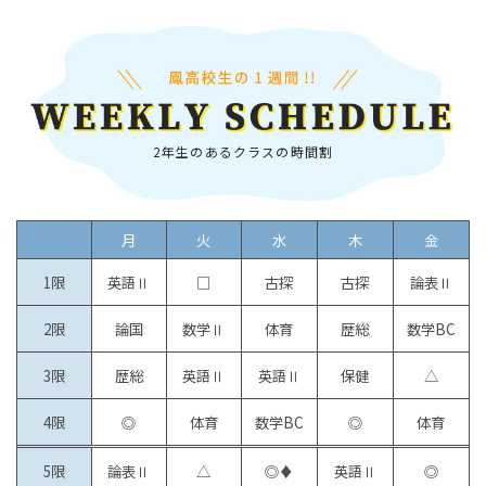
2年生のあるクラスの時間割
月
火
水
木
金
1限
英語Ⅱ
□
古探
古探
論表Ⅱ
2限
論国
数学Ⅱ
体育
歴総
数学BC
3限
歴総
英語Ⅱ
英語Ⅱ
保健
△
4限
◎
体育
数学BC
◎
体育
5限
論表Ⅱ
△
◎♦
英語Ⅱ
◎