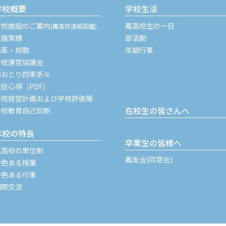
学校概要
学校生活
学校施設のご案内
鳳高校生の一日
(鳳高校透視図鑑)
進路実績
部活動
沿革・校歌
年間行事
学校運営協議会
おおとり四季折々
生徒心得（PDF）
学校経営計画および学校評価等
在校生の皆さんへ
学校教育自己診断
本校の特長
卒業生の皆様へ
鳳高校の単位制
鳳友会(同窓会)
特色ある授業
特色ある行事
国際交流