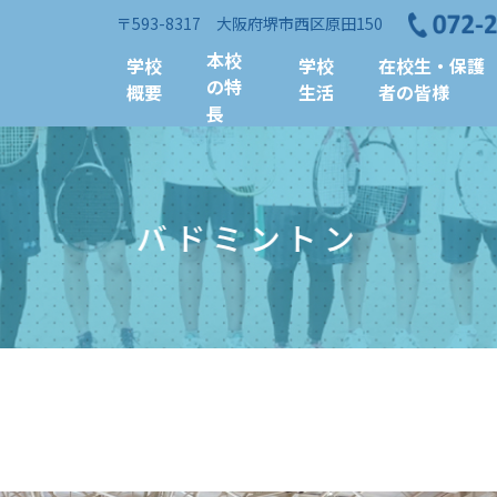
〒593-8317 大阪府堺市西区原田150
本校
学校
学校
在校生・保護
の特
概要
生活
者の皆様
長
バドミントン