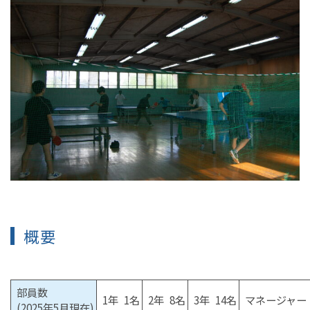
概要
部員数
1年 1名
2年 8名
3年 14名
マネージャー 
(2025年5月現在)