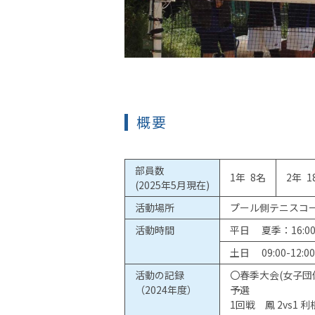
概要
部員数
1年 8名
2年 1
(2025年5月現在)
活動場所
プール側テニスコ
活動時間
平日 夏季：16:00-1
土日 09:00-12:00
活動の記録
〇春季大会(女子団
（2024年度）
予選
1回戦 鳳 2vs1 