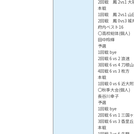
2回戦 鳳 2vs1 大
本戦
1回戦 鳳 2vs1 山
2回戦 鳳 0vs3 
府内ベスト16
〇高校総体(個人)
田中玲輝
予選
1回戦 bye
2回戦 6 vs 2 浪速
3回戦 6 vs 4 刀根山
4回戦 6 vs 3 枚方
本戦
1回戦 0 vs 6 近大
〇秋季大会(個人)
長谷川幸子
予選
1回戦 bye
2回戦 6 vs 1 三国
3回戦 6 vs 3 香里丘
本戦
1回戦 3 vs 6 生野