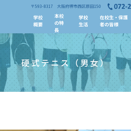
〒593-8317 大阪府堺市西区原田150
本校
学校
学校
在校生・保護
の特
概要
生活
者の皆様
長
硬式テニス（男女）