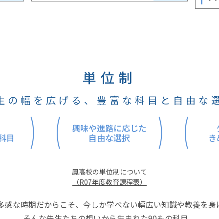
単位制
生の幅を広げる、豊富な科目と自由な
興味や進路に応じた
科目
自由な選択
き
鳳高校の単位制について
（R07年度教育課程表）
歳の多感な時期だからこそ、今しか学べない幅広い知識や教養を身
そんな先生たちの想いから生まれた90もの科目。