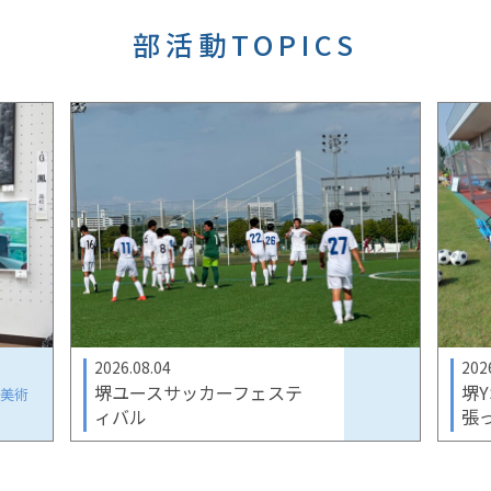
部活動TOPICS
2026.08.04
202
堺ユースサッカーフェステ
堺
美術
ィバル
張