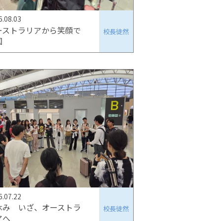
6.08.03
ーストラリアから笑顔で
校長徒然
国
6.07.22
休み いざ、オーストラ
校長徒然
アへ