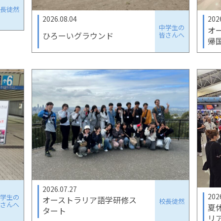
校長徒然
2026.08.04
202
中学生の
オ
ひろーいグラウンド
皆さんへ
帰
2026.07.27
202
中学生の
オーストラリア語学研修ス
校長徒然
皆さんへ
夏
タート
リ