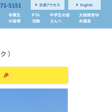
交通アクセス
English
卒業生
PTA
中学生の皆
大阪教育ゆ
の皆様
活動
さんへ
め基金
ック）
🎉