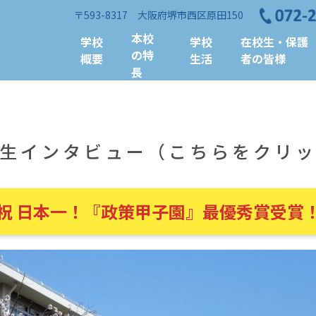
〒593-8317 大阪府堺市西区原田150
本校
学校
学校
在校生・保護
の特
概要
生活
者の皆様
長
生インタビュー（こちらをクリ
 祝 日本一！『政策甲子園』最優秀賞受賞！ 