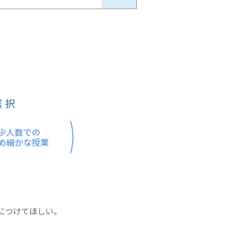
選択
少人数での
め細かな授業
につけてほしい。