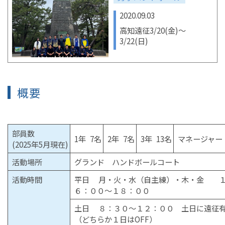
2020.09.03
高知遠征3/20(金)〜
3/22(日)
概要
部員数
1年 7名
2年 7名
3年 13名
マネージャー 
(2025年5月現在)
活動場所
グランド ハンドボールコート
活動時間
平日 月・火・水（自主練）・木・金 
６：００～１８：００
土日 ８：３０～１２：００ 土日に遠征
（どちらか１日はOFF）