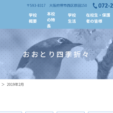
〒593-8317 大阪府堺市西区原田150
本校
学校
学校
在校生・保護
の特
概要
生活
者の皆様
長
おおとり四季折々
＞
2019年2月