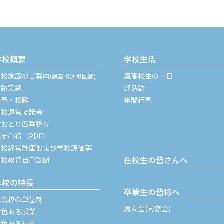
学校概要
学校生活
学校施設のご案内
鳳高校生の一日
(鳳高校透視図鑑)
進路実績
部活動
沿革・校歌
年間行事
学校運営協議会
おおとり四季折々
生徒心得（PDF）
学校経営計画および学校評価等
在校生の皆さんへ
学校教育自己診断
本校の特長
卒業生の皆様へ
鳳高校の単位制
鳳友会(同窓会)
特色ある授業
特色ある行事