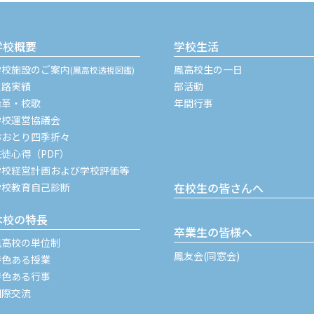
学校概要
学校生活
学校施設のご案内
鳳高校生の一日
(鳳高校透視図鑑)
進路実績
部活動
沿革・校歌
年間行事
学校運営協議会
おおとり四季折々
生徒心得（PDF）
学校経営計画および学校評価等
在校生の皆さんへ
学校教育自己診断
本校の特長
卒業生の皆様へ
鳳高校の単位制
鳳友会(同窓会)
特色ある授業
特色ある行事
国際交流