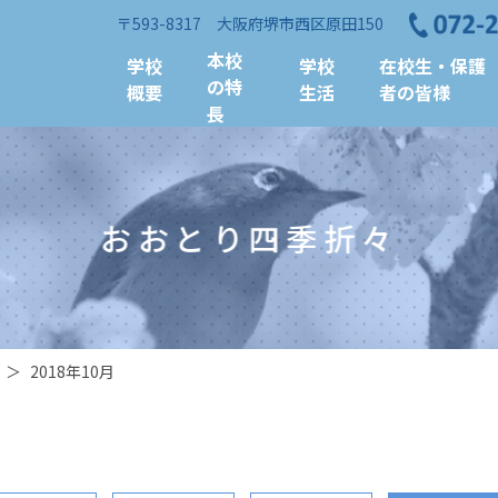
〒593-8317 大阪府堺市西区原田150
本校
学校
学校
在校生・保護
の特
概要
生活
者の皆様
長
おおとり四季折々
＞
2018年10月