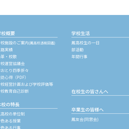
学校概要
学校生活
学校施設のご案内
鳳高校生の一日
(鳳高校透視図鑑)
進路実績
部活動
沿革・校歌
年間行事
学校運営協議会
おおとり四季折々
生徒心得（PDF）
学校経営計画および学校評価等
在校生の皆さんへ
学校教育自己診断
本校の特長
卒業生の皆様へ
鳳高校の単位制
鳳友会(同窓会)
特色ある授業
特色ある行事