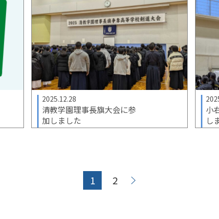
2025.12.28
202
清教学園理事長旗大会に参
小
加しました
し
1
2