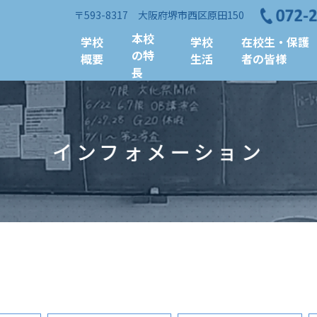
〒593-8317 大阪府堺市西区原田150
本校
学校
学校
在校生・保護
の特
概要
生活
者の皆様
長
インフォメーション