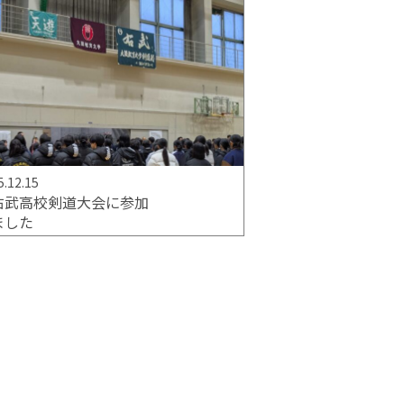
5.12.15
右武高校剣道大会に参加
ました