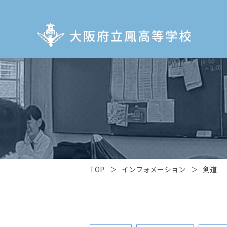
TOP
＞
インフォメーション
＞
剣道