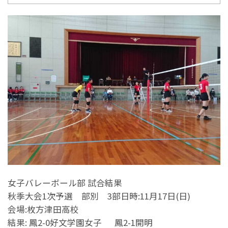
女子バレーボール部 試合結果
秋季大会1次予選 部別 3部日時:11月17日(日)
会場:枚方津田高校
結果: 鳳2-0好文学園女子 鳳2-1開明