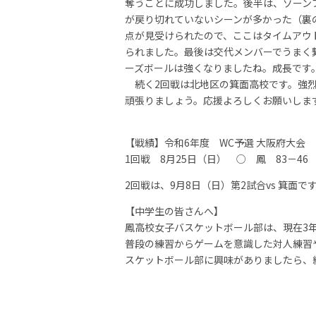
奪うことに成功しました。後半は、ゾーン
が戻り切れていないシーンが多かった（裏
点が見受けられたので、ここはタイムアウ
られました。最後は交代メンバーでうまく繋
ーズボールは強くなりましたね。成長です
続く2回戦は北地区の箕面高校です。強烈
頑張りましょう。応援よろしくお願いしま
【戦績】令和6年度 WC予選 大阪府大会
1回戦 8月25日（日） ○ 鳳 83－46
2回戦は、9月8日（日）第2試合vs 箕面
【中学生の皆さんへ】
鳳高校女子バスケットボール部は、現在3年
普段の練習からゲームを意識した対人練習
スケットボール部に興味がありましたら、