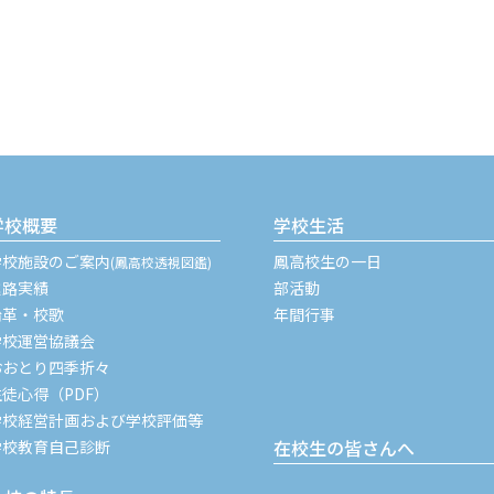
学校概要
学校生活
学校施設のご案内
鳳高校生の一日
(鳳高校透視図鑑)
進路実績
部活動
沿革・校歌
年間行事
学校運営協議会
おおとり四季折々
生徒心得（PDF）
学校経営計画および学校評価等
在校生の皆さんへ
学校教育自己診断