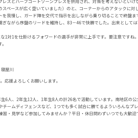
プレスとハーフコートゾーンプレスを併用され、対策を考えないといけ
のスペースが広く空いていました）のと、コーナーからのアタックに対
トを我慢し、ガード陣を交代で指示を出しながら乗り切ることで終盤ま
ぎながら序盤のリードを維持し、83－46で快勝でした。出来としては
。
な1対1を仕掛けるフォワードの選手が非常に上手です。要注意ですね
す。
 寝屋川
です。応援よろしくお願いします。
生6人、2年生12人、1年生8人の計26名で活動しています。南地区の
やチームディフェンスなど、1つでも多く試合に勝てるよういろんなプ
練習・見学など参加してみませんか？平日・休日問わずいつでも大歓迎