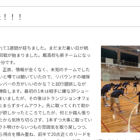
た！！！
て1週間が経ちました。まだまだ暑い日が続
1回戦が始まりました。鳳高校も新チームになっ
十分です。
。正直、情報が全くなく、未知のチームでした
いと噂では聞いていたので、リバウンドの確保
ンバーの方がいいのかな？と試行錯誤しなが
勝負します。最初の1本は相手に嫌な3Pシュー
まいましたが、その後はトランジションオフェ
たまらずタイムアウト。先に取ってくれて助か
が欲しかったところでしたが、何とか踏ん張り
たから気持ち切らさず、1本ずつ大事に取ってい
ウト明けからいつもの雰囲気を取り戻しつつ、
ら得点を積み重ね、前半で20点近くのリードを