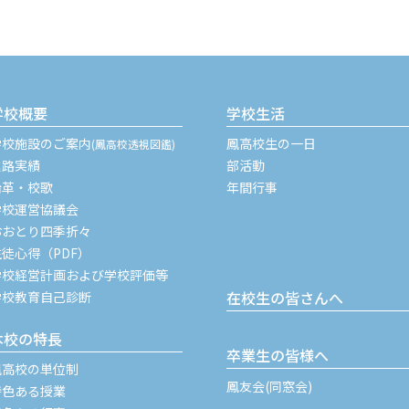
学校概要
学校生活
学校施設のご案内
鳳高校生の一日
(鳳高校透視図鑑)
進路実績
部活動
沿革・校歌
年間行事
学校運営協議会
おおとり四季折々
生徒心得（PDF）
学校経営計画および学校評価等
在校生の皆さんへ
学校教育自己診断
本校の特長
卒業生の皆様へ
鳳高校の単位制
鳳友会(同窓会)
特色ある授業