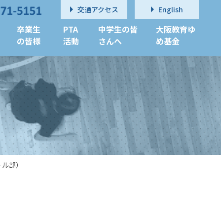
交通アクセス
English
卒業生
PTA
中学生の皆
大阪教育ゆ
の皆様
活動
さんへ
め基金
ール部）