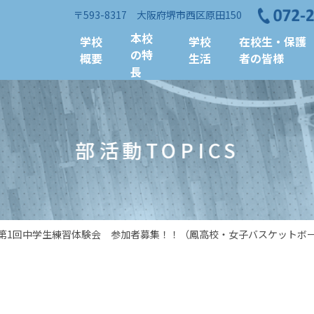
〒593-8317 大阪府堺市西区原田150
本校
学校
学校
在校生・保護
の特
概要
生活
者の皆様
長
部活動TOPICS
第1回中学生練習体験会 参加者募集！！（鳳高校・女子バスケットボ