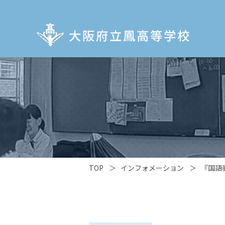
TOP
＞
インフォメーション
＞
『国語