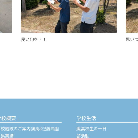
良い句を…！
思い
学校概要
学校生活
学校施設のご案内
鳳高校生の一日
(鳳高校透視図鑑)
進路実績
部活動