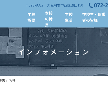
〒593-8317 大阪府堺市西区原田150
本校
学校
学校
在校生・保護
の特
概要
生活
者の皆様
長
インフォメーション
表現』吟行