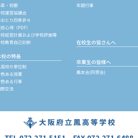
沿革・校歌
年間行事
学校運営協議会
おおとり四季折々
生徒心得（PDF）
学校経営計画および学校評価等
在校生の皆さんへ
学校教育自己診断
本校の特長
卒業生の皆様へ
鳳高校の単位制
鳳友会(同窓会)
特色ある授業
特色ある行事
国際交流
TEL.072-271-5151
FAX.072-271-6488