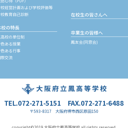
生徒心得（PDF）
学校経営計画および学校評価等
在校生の皆さんへ
学校教育自己診断
本校の特長
卒業生の皆様へ
鳳高校の単位制
鳳友会(同窓会)
特色ある授業
特色ある行事
国際交流
TEL.072-271-5151
FAX.072-271-6488
〒593-8317 大阪府堺市西区原田150
copyright©2019 大阪府立鳳高等学校 all rights reserved.