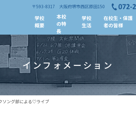
〒593-8317 大阪府堺市西区原田150
本校
学校
学校
在校生・保護
の特
概要
生活
者の皆様
長
インフォメーション
クソング部による♡ライブ