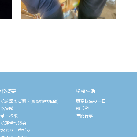
学校概要
学校生活
学校施設のご案内
鳳高校生の一日
(鳳高校透視図鑑)
進路実績
部活動
沿革・校歌
年間行事
学校運営協議会
おおとり四季折々