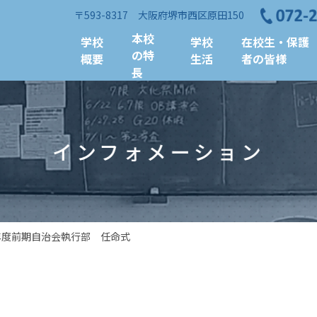
〒593-8317 大阪府堺市西区原田150
本校
学校
学校
在校生・保護
の特
概要
生活
者の皆様
長
インフォメーション
年度前期自治会執行部 任命式