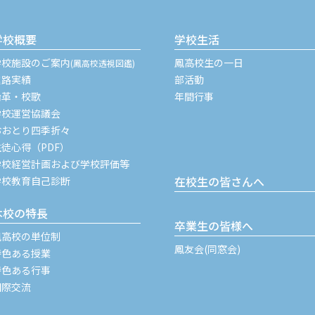
学校概要
学校生活
学校施設のご案内
鳳高校生の一日
(鳳高校透視図鑑)
進路実績
部活動
沿革・校歌
年間行事
学校運営協議会
おおとり四季折々
生徒心得（PDF）
学校経営計画および学校評価等
在校生の皆さんへ
学校教育自己診断
本校の特長
卒業生の皆様へ
鳳高校の単位制
鳳友会(同窓会)
特色ある授業
特色ある行事
国際交流