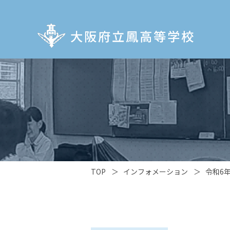
TOP
＞
インフォメーション
＞
令和6