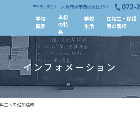
〒593-8317 大阪府堺市西区原田150
本校
学校
学校
在校生・保護
の特
概要
生活
者の皆様
長
インフォメーション
 ２年生への追加連絡