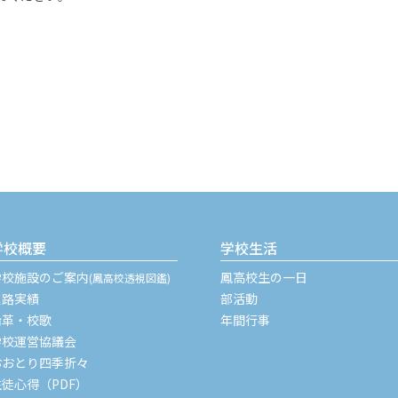
学校概要
学校生活
学校施設のご案内
鳳高校生の一日
(鳳高校透視図鑑)
進路実績
部活動
沿革・校歌
年間行事
学校運営協議会
おおとり四季折々
生徒心得（PDF）